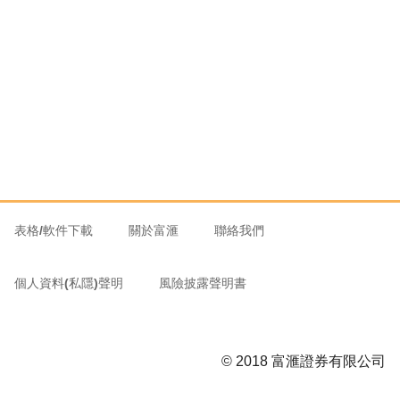
表格/軟件下載
關於富滙
聯絡我們
個人資料(私隱)聲明
風險披露聲明書
© 2018 富滙證券有限公司