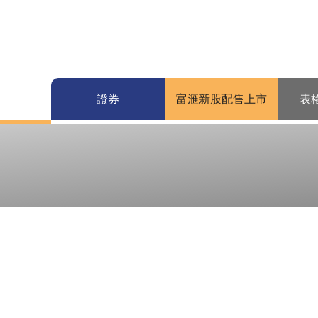
證券
富滙新股配售上市
表