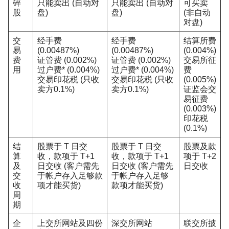
碎
只能卖出 (自动对
只能卖出 (自动对
可买卖
股
盘)
盘)
(非自动
对盘)
交
经手费
经手费
结算所费
易
(0.00487%)
(0.00487%)
(0.004%)
费
证管费 (0.002%)
证管费 (0.002%)
交易所征
用
过户费* (0.004%)
过户费* (0.004%)
费
交易印花税 (只收
交易印花税 (只收
(0.005%)
卖方0.1%)
卖方0.1%)
证监会交
易征费
(0.003%)
印花税
(0.1%)
结
股票于 T 日交
股票于 T 日交
股票及款
算
收，款项于 T+1
收，款项于 T+1
项于 T+2
及
日交收 (客户需先
日交收 (客户需先
日交收
交
于帐户存入足够款
于帐户存入足够
收
项才能买货)
款项才能买货)
周
期
企
上交所网站及四份
深交所网站
联交所披