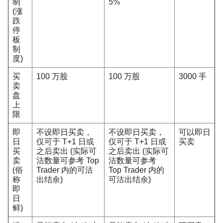
制
5%
(涨
跌
停
板
制
度)
买
100 万股
100 万股
3000 手
卖
盘
上
限
即
不设即日买卖，
不设即日买卖，
可以即日
日
仅可于 T+1 日或
仅可于 T+1 日或
买卖
买
之后卖出 (实际可
之后卖出 (实际可
卖
沽数量可参考 Top
沽数量可参考
(俗
Trader 内的可沽
Top Trader 内的
称
出结余)
可沽出结余)
即
日
鲜)