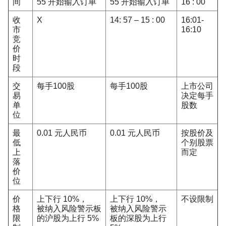
间
55 开始输入订单
55 开始输入订单
16 : 00
收
X
14: 57 – 15 : 00
16:01-
市
16:10
竞
价
时
段
交
每手100股
每手100股
上市公司
易
决定每手
单
股数
位
最
0.01 元人民币
0.01 元人民币
按股价及
低
个别股票
上
而定
落
价
位
价
上下行 10%，
上下行 10%，
不设限制
格
被纳入风险警示板
被纳入风险警示
限
的沪股为上行 5%
板的深股为上行