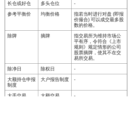
长仓或好仓
多头仓位
-
参考平衡价
均衡价格
指若当时进行对盘 (即报
价撮合) 可以成交最多股
数的价格。
除牌
摘牌
指交易所为维持市场公
平有序，令符合《上市
规则》规定情形的公司
股票摘牌，使其不在交
易所交易。
除净日
除权日
-
大额持仓申报
大户报告制度
-
制度
大手交易
大额交易
-
对盘
报价撮合
-
股份代号
股票代码
-
股息
红利、股利
-