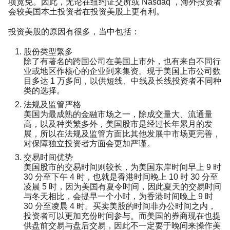
项宽免。因此，无论在纽约证交所或 Nasdaq ，海外投资者
会较美国本土投资者在投资美股上更有利。
投资美股的原因有很多，当中包括：
股份类型繁多
除了有著名的跨国公司在美国上市外，也有来自不同行
业或地区作核心的企业到来集资。现于美国上市公司数
目多达 1 万多间，以供短线、中线及长线投资者不同种
类的选择。
法规及监管严格
美国为最成熟的金融市场之一，除成交量大、流通量
高，以及种类繁多外，美国股市是经过长年累月的发
展，所以在法规及监管方面比其他发展中市场更完善，
对保障独立投资者方面会更加严谨。
交易时间优势
美国股市的交易时间则较长，为美国东岸时间早上 9 时
30 分至下午 4 时，也就是香港时间晚上 10 时 30 分至
凌晨 5 时，因为美国有夏令时间，因此夏天的交易时间
与冬天相比，会提早一个小时，为香港时间晚上 9 时
30 分至凌晨 4 时。买卖美股的时间非办公时间之内，
投资者可以更加充份时间参与。而美国的券商现在也提
供盘前交易与盘后交易，因此不一定要于晚间来操作美