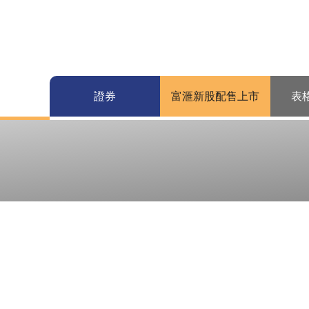
證券
富滙新股配售上市
表