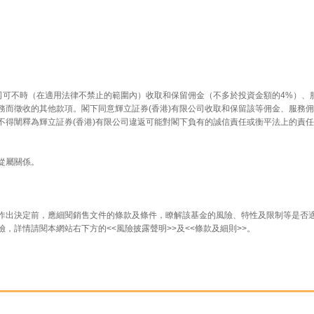
司可不時（在適用法律不禁止的範圍內）收取和保留佣金（不多於投資金額的4%）、服
而徵收的其他款項。閣下同意輝立証券(香港)有限公司收取和保留該等佣金、服務佣
不得闡釋為輝立証券(香港)有限公司違返可能對閣下負有的誠信責任或衡平法上的責
從屬關係。
作出決定前，應細閱銷售文件的條款及條件，瞭解該基金的風險、特性及限制等是否
，詳情請閱本網站右下方的<<風險披露聲明>>及<<條款及細則>>。