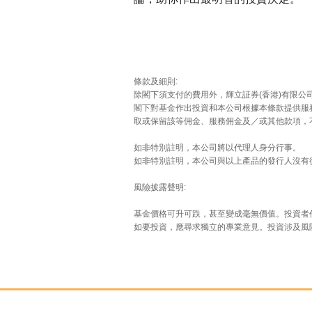
條款及細則:
除閣下須支付的費用外，輝立証券(香港)有限公
閣下對基金作出投資和本公司根據本條款提供服務
取或保留該等佣金、服務佣金及／或其他款項，
如非特別註明，本公司將以代理人身分行事。
如非特別註明，本公司與以上產品的發行人沒有
風險披露聲明:
基金價格可升可跌，甚至變成毫無價值。投資者
如要投資，應尋求獨立的專業意見。投資涉及風險