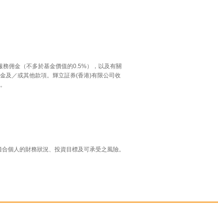
務佣金（不多於基金價值的0.5%），以及有關
金及／或其他款項。輝立証券(香港)有限公司收
任。
適合個人的財務狀況、投資目標及可承受之風險。