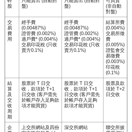
碎
只能賣出 (自動對
只能賣出 (自動對
可買賣
股
盤)
盤)
(非自動
對盤)
交
經手費
經手費
結算所費
易
(0.00487%)
(0.00487%)
(0.004%)
費
證管費 (0.002%)
證管費 (0.002%)
交易所徵
用
過戶費* (0.004%)
過戶費* (0.004%)
費
交易印花稅 (只收
交易印花稅 (只收
(0.005%)
賣方0.1%)
賣方0.1%)
證監會交
易徵費
(0.003%)
印花稅
(0.1%)
結
股票於 T 日交
股票於 T 日交
股票及款
算
收，款項於 T+1
收，款項於 T+1
項於 T+2
及
日交收 (客戶需先
日交收 (客戶需先
日交收
交
於帳戶存入足夠款
於帳戶存入足夠
收
項才能買貨)
款項才能買貨)
周
期
企
上交所網站及四份
深交所網站
聯交所披