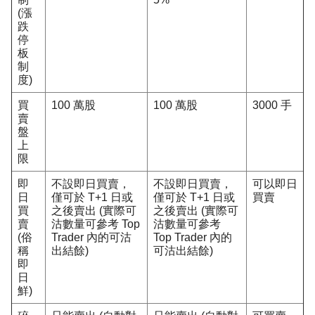
(漲
跌
停
板
制
度)
買
100 萬股
100 萬股
3000 手
賣
盤
上
限
即
不設即日買賣，
不設即日買賣，
可以即日
日
僅可於 T+1 日或
僅可於 T+1 日或
買賣
買
之後賣出 (實際可
之後賣出 (實際可
賣
沽數量可參考 Top
沽數量可參考
(俗
Trader 內的可沽
Top Trader 內的
稱
出結餘)
可沽出結餘)
即
日
鮮)