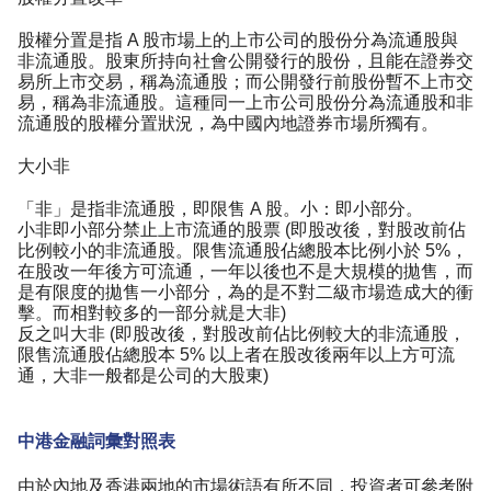
股權分置是指 A 股市場上的上市公司的股份分為流通股與
非流通股。股東所持向社會公開發行的股份，且能在證券交
易所上市交易，稱為流通股；而公開發行前股份暫不上市交
易，稱為非流通股。這種同一上市公司股份分為流通股和非
流通股的股權分置狀況，為中國內地證券市場所獨有。
大小非
「非」是指非流通股，即限售 A 股。小：即小部分。
小非即小部分禁止上市流通的股票 (即股改後，對股改前佔
比例較小的非流通股。限售流通股佔總股本比例小於 5%，
在股改一年後方可流通，一年以後也不是大規模的拋售，而
是有限度的拋售一小部分，為的是不對二級市場造成大的衝
擊。而相對較多的一部分就是大非)
反之叫大非 (即股改後，對股改前佔比例較大的非流通股，
限售流通股佔總股本 5% 以上者在股改後兩年以上方可流
通，大非一般都是公司的大股東)
中港金融詞彙對照表
由於內地及香港兩地的市場術語有所不同，投資者可參考附