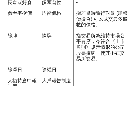
長倉或好倉
多頭倉位
-
參考平衡價
均衡價格
指若當時進行對盤 (即報
價撮合) 可以成交最多股
數的價格。
除牌
摘牌
指交易所為維持市場公
平有序，令符合《上市
規則》規定情形的公司
股票摘牌，使其不在交
易所交易。
除淨日
除權日
-
大額持倉申報
大戶報告制度
-
制度
大手交易
大額交易
-
對盤
報價撮合
-
股份代號
股票代碼
-
股息
紅利、股利
-