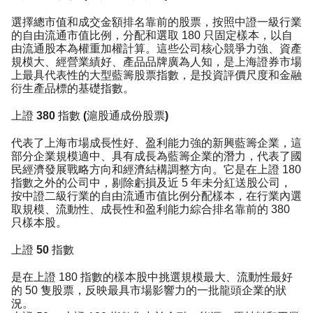
選擇總市值和成交金額排名靠前的股票，按照中證一級行業
的自由流通市值比例，分配和選取 180 只固定樣本，以自
由流通股本為權重加權計算。這些公司核心競爭力強、資產
規模大、經營業績好、產品品牌廣為人知，是上海證券市場
上最具代表性的大型藍籌股票指數，是投資評價尺度和金融
衍生產品標的基礎指數。
上證 380 指數 (滬股通成份股票)
代表了上海市場成長性好、盈利能力強的新興藍籌企業，這
部分企業規模適中、具有成長為藍籌企業的潛力，代表了國
民經濟發展戰略方向和經濟結構調整方向。它是在上證 180
指數之外的公司中，剔除虧損及近 5 年未分紅送股公司，
按中證二級行業的自由流通市值比例分配樣本，在行業內選
取規模、流動性、成長性和盈利能力綜合排名靠前的 380
只樣本股。
上證 50 指數
是在上證 180 指數的樣本股中挑選規模最大、流動性最好
的 50 隻股票，反映最具市場影響力的一批龍頭企業的狀
況。