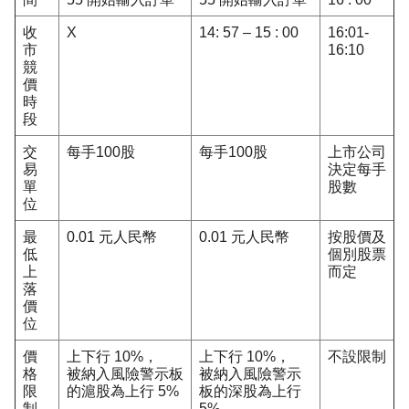
收
X
14: 57 – 15 : 00
16:01-
市
16:10
競
價
時
段
交
每手100股
每手100股
上市公司
易
決定每手
單
股數
位
最
0.01 元人民幣
0.01 元人民幣
按股價及
低
個別股票
上
而定
落
價
位
價
上下行 10%，
上下行 10%，
不設限制
格
被納入風險警示板
被納入風險警示
限
的滬股為上行 5%
板的深股為上行
制
5%