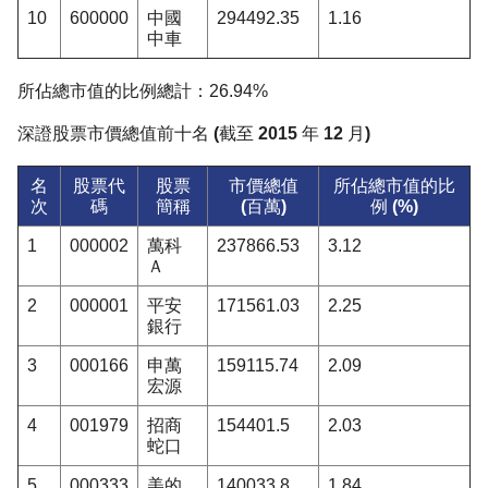
10
600000
中國
294492.35
1.16
中車
所佔總市值的比例總計：26.94%
深證股票市價總值前十名 (截至 2015 年 12 月)
名
股票代
股票
市價總值
所佔總市值的比
次
碼
簡稱
(百萬)
例 (%)
1
000002
萬科
237866.53
3.12
Ａ
2
000001
平安
171561.03
2.25
銀行
3
000166
申萬
159115.74
2.09
宏源
4
001979
招商
154401.5
2.03
蛇口
5
000333
美的
140033.8
1.84