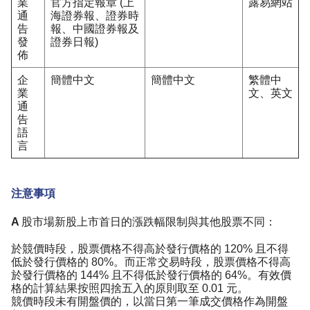
業
官方指定報章 (上
露易網站
通
海證券報、證券時
告
報、中國證券報及
發
證券日報)
佈
企
簡體中文
簡體中文
繁體中
業
文、英文
通
告
語
言
注意事項
A 股市場新股上市首日的漲跌幅限制與其他股票不同：
於競價時段，股票價格不得高於發行價格的 120% 且不得
低於發行價格的 80%。而正常交易時段，股票價格不得高
於發行價格的 144% 且不得低於發行價格的 64%。有效價
格的計算結果按照四捨五入的原則取至 0.01 元。
競價時段未有開盤價的，以當日第一筆成交價格作為開盤