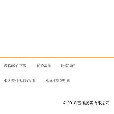
表格/軟件下載
關於富滙
聯絡我們
個人資料(私隱)聲明
風險披露聲明書
© 2018 富滙證券有限公司