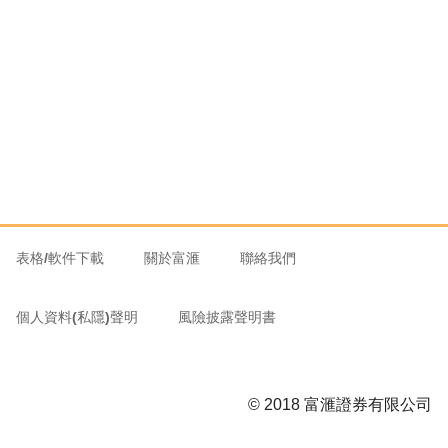
表格/軟件下載
關於富滙
聯絡我們
個人資料(私隱)聲明
風險披露聲明書
© 2018 富滙證券有限公司