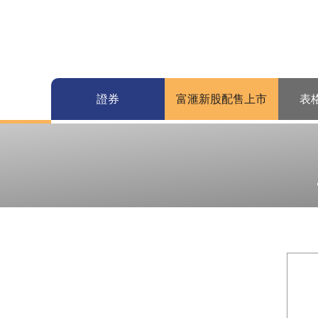
證券
富滙新股配售上市
表